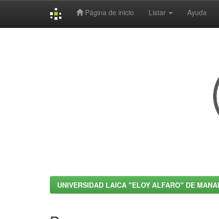
Página de inicio
Listar
Ayuda
Skip
navigation
UNIVERSIDAD LAICA "ELOY ALFARO" DE MANA