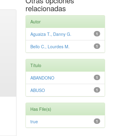
Otras opciones
relacionadas
Autor
Aguaiza T., Danny G.
1
Bello C., Lourdes M.
1
Título
ABANDONO
1
ABUSO
1
Has File(s)
true
1