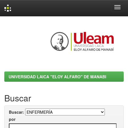
Skip
navigation
UNIVERSIDAD LAICA "ELOY ALFARO" DE MANABI
Buscar
Buscar:
por