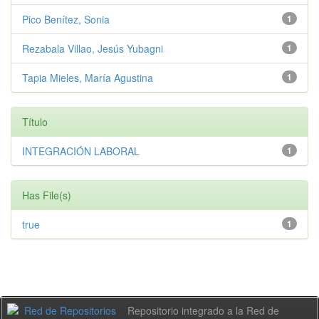
Pico Benítez, Sonia
1
Rezabala Villao, Jesús Yubagni
1
Tapia Mieles, María Agustina
1
Título
INTEGRACIÓN LABORAL
1
Has File(s)
true
1
Repositorio integrado a la Red de