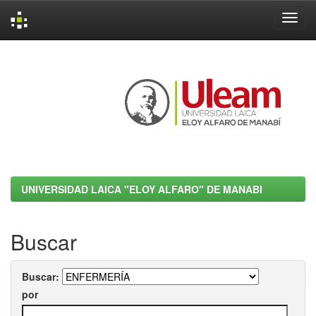
Skip
navigation
UNIVERSIDAD LAICA "ELOY ALFARO" DE MANABI
Buscar
Buscar:
por