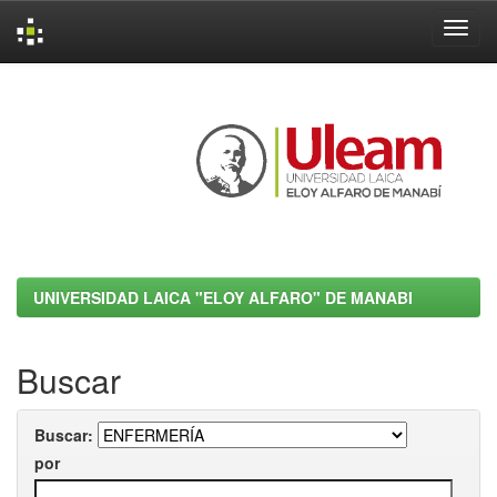
Skip
navigation
UNIVERSIDAD LAICA "ELOY ALFARO" DE MANABI
Buscar
Buscar:
por