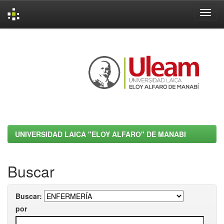
Skip
navigation
UNIVERSIDAD LAICA "ELOY ALFARO" DE MANABI
Buscar
Buscar:
por