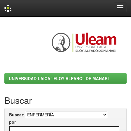
Skip
navigation
UNIVERSIDAD LAICA "ELOY ALFARO" DE MANABI
Buscar
Buscar:
por