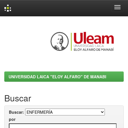
Skip
navigation
UNIVERSIDAD LAICA "ELOY ALFARO" DE MANABI
Buscar
Buscar:
por