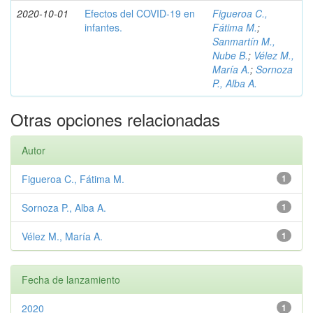
2020-10-01
Efectos del COVID-19 en
Figueroa C.,
infantes.
Fátima M.
;
Sanmartín M.,
Nube B.
;
Vélez M.,
María A.
;
Sornoza
P., Alba A.
Otras opciones relacionadas
Autor
Figueroa C., Fátima M.
1
Sornoza P., Alba A.
1
Vélez M., María A.
1
Fecha de lanzamiento
2020
1