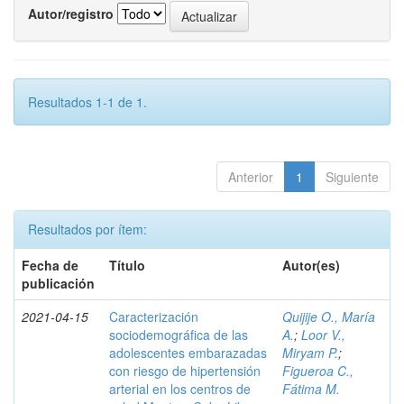
Autor/registro
Resultados 1-1 de 1.
Anterior
1
Siguiente
Resultados por ítem:
Fecha de
Título
Autor(es)
publicación
2021-04-15
Caracterización
Quijije O., María
sociodemográfica de las
A.
;
Loor V.,
adolescentes embarazadas
Miryam P.
;
con riesgo de hipertensión
Figueroa C.,
arterial en los centros de
Fátima M.