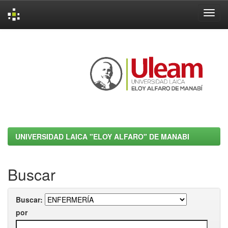
Skip
navigation
UNIVERSIDAD LAICA "ELOY ALFARO" DE MANABI
Buscar
Buscar:
por