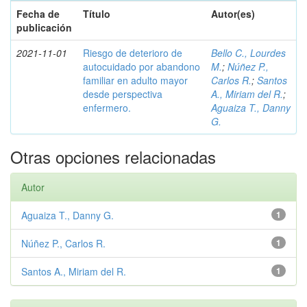
Fecha de
Título
Autor(es)
publicación
2021-11-01
Riesgo de deterioro de
Bello C., Lourdes
autocuidado por abandono
M.
;
Núñez P.,
familiar en adulto mayor
Carlos R.
;
Santos
desde perspectiva
A., Miriam del R.
;
enfermero.
Aguaiza T., Danny
G.
Otras opciones relacionadas
Autor
Aguaiza T., Danny G.
1
Núñez P., Carlos R.
1
Santos A., Miriam del R.
1