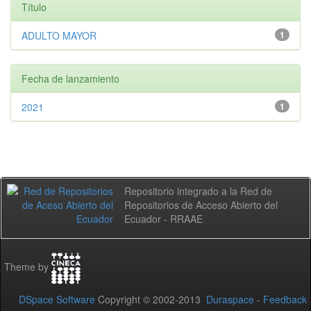
Título
ADULTO MAYOR
1
Fecha de lanzamiento
2021
1
Repositorio integrado a la Red de
Repositorios de Acceso Abierto del
Ecuador - RRAAE
Theme by
DSpace Software
Copyright © 2002-2013
Duraspace
-
Feedback