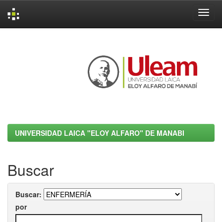
Skip
navigation
UNIVERSIDAD LAICA "ELOY ALFARO" DE MANABI
Buscar
Buscar:
por