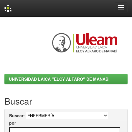
Skip
navigation
UNIVERSIDAD LAICA "ELOY ALFARO" DE MANABI
Buscar
Buscar:
por