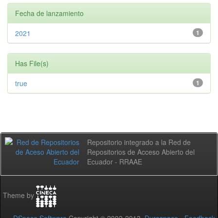
Fecha de lanzamiento
2021
1
Has File(s)
true
1
Repositorio integrado a la Red de
Repositorios de Acceso Abierto del
Ecuador - RRAAE
Theme by
DSpace Software
Copyright © 2002-2013
Duraspace
-
Feedback