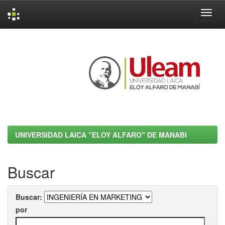
Skip
navigation
UNIVERSIDAD LAICA "ELOY ALFARO" DE MANABI
Buscar
Buscar:
por