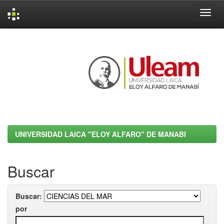
Skip
navigation
UNIVERSIDAD LAICA "ELOY ALFARO" DE MANABI
Buscar
Buscar:
por