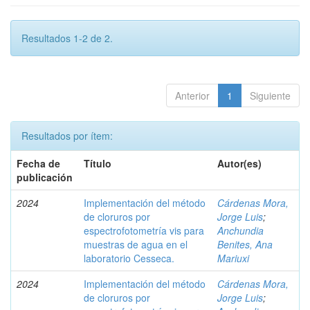
Resultados 1-2 de 2.
Anterior
1
Siguiente
Resultados por ítem:
Fecha de
Título
Autor(es)
publicación
2024
Implementación del método
Cárdenas Mora,
de cloruros por
Jorge Luis
;
espectrofotometría vis para
Anchundia
muestras de agua en el
Benites, Ana
laboratorio Cesseca.
Mariuxi
2024
Implementación del método
Cárdenas Mora,
de cloruros por
Jorge Luis
;