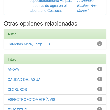
espectrofotometría vis para
Anchundia
muestras de agua en el
Benites, Ana
laboratorio Cesseca.
Mariuxi
Otras opciones relacionadas
Autor
Cárdenas Mora, Jorge Luis
2
Título
ANOVA
2
CALIDAD DEL AGUA
2
CLORUROS
2
ESPECTROFOTOMETRÍA VIS
2
EXACTITUD
2