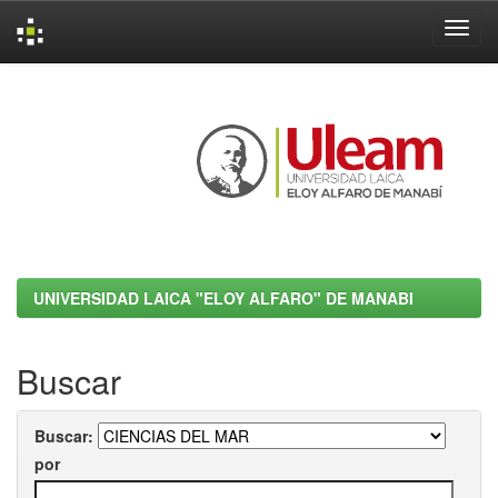
Skip
navigation
UNIVERSIDAD LAICA "ELOY ALFARO" DE MANABI
Buscar
Buscar:
por