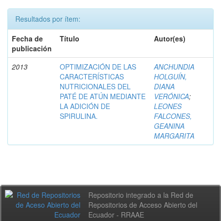
Resultados por ítem:
Fecha de
Título
Autor(es)
publicación
2013
OPTIMIZACIÓN DE LAS
ANCHUNDIA
CARACTERÍSTICAS
HOLGUÍN,
NUTRICIONALES DEL
DIANA
PATÉ DE ATÚN MEDIANTE
VERÓNICA
;
LA ADICIÓN DE
LEONES
SPIRULINA.
FALCONES,
GEANINA
MARGARITA
Repositorio integrado a la Red de
Repositorios de Acceso Abierto del
Ecuador - RRAAE