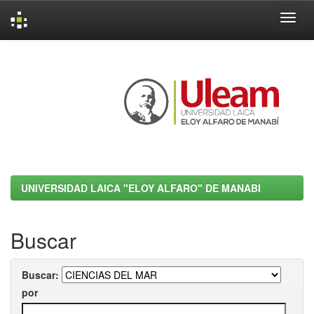
Skip
navigation
UNIVERSIDAD LAICA "ELOY ALFARO" DE MANABI
Buscar
Buscar:
por