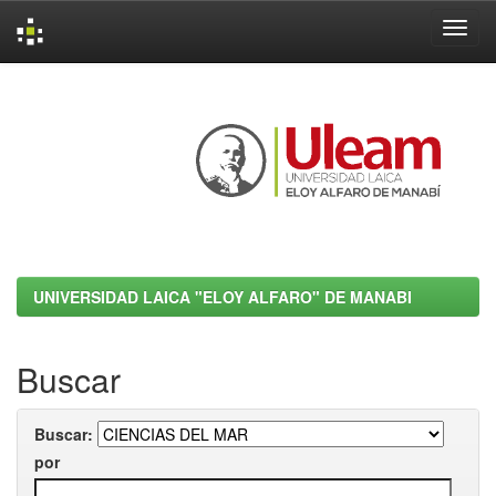
Skip
navigation
UNIVERSIDAD LAICA "ELOY ALFARO" DE MANABI
Buscar
Buscar:
por