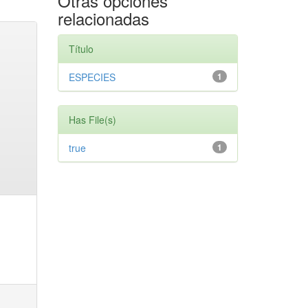
Otras opciones
relacionadas
Título
ESPECIES
1
Has File(s)
true
1