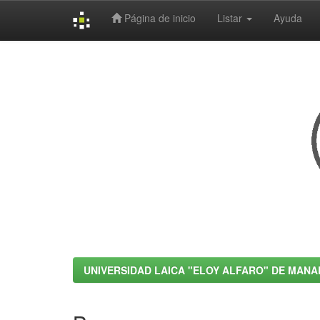
Página de inicio
Listar
Ayuda
Skip
navigation
UNIVERSIDAD LAICA "ELOY ALFARO" DE MANA