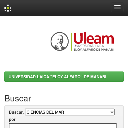
Skip
navigation
UNIVERSIDAD LAICA "ELOY ALFARO" DE MANABI
Buscar
Buscar:
por