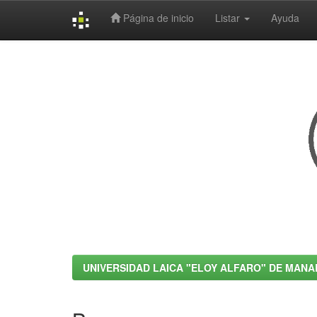
Página de inicio
Listar
Ayuda
Skip
navigation
UNIVERSIDAD LAICA "ELOY ALFARO" DE MANA