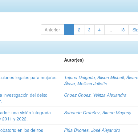
Anterior
1
2
3
4
...
18
Si
Autor(es)
acciones legales para mujeres
Tejena Delgado, Alison Michell
;
Álvar
Álava, Melissa Juliette
a investigación del delito
Choez Choez, Yelitza Alexandra
r.
uador: una visión integrada
Sabando Ordoñez, Aimee Mayerly
e 2011 y 2022.
obatorio en los delitos
Plúa Briones, José Alejandro