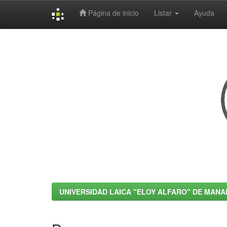
Página de inicio
Listar
Ayuda
Skip
navigation
UNIVERSIDAD LAICA "ELOY ALFARO" DE MANA