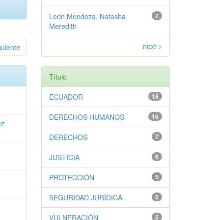
León Mendoza, Natasha
2
Meredith
next >
guiente
Título
ECUADOR
18
DERECHOS HUMANOS
16
ez
DERECHOS
7
JUSTICIA
6
PROTECCIÓN
5
SEGURIDAD JURÍDICA
5
VULNERACIÓN
5