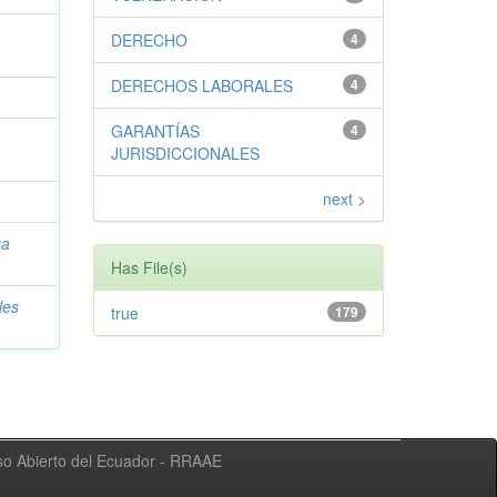
DERECHO
4
DERECHOS LABORALES
4
GARANTÍAS
4
JURISDICCIONALES
next >
ga
Has File(s)
les
true
179
eso Abierto del Ecuador - RRAAE