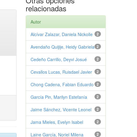
Otras opciones
relacionadas
Autor
Alcívar Zalazar, Daniela Nickolle
2
Avendaño Quijije, Heidy Gabriela
2
Cedeño Carrillo, Deyvi Josué
2
Cevallos Lucas, Ruisdael Javier
2
Chong Cadena, Fabian Eduardo
2
García Pin, Marilyn Estefanía
2
Jaime Sánchez, Vicente Leonel
2
Jama Mieles, Evelyn Isabel
2
Laine García, Noriel Milena
2