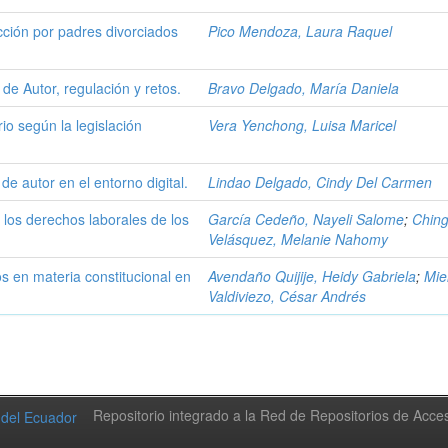
ección por padres divorciados
Pico Mendoza, Laura Raquel
o de Autor, regulación y retos.
Bravo Delgado, María Daniela
rio según la legislación
Vera Yenchong, Luisa Maricel
e autor en el entorno digital.
Lindao Delgado, Cindy Del Carmen
n los derechos laborales de los
García Cedeño, Nayeli Salome
;
Chin
Velásquez, Melanie Nahomy
s en materia constitucional en
Avendaño Quijije, Heidy Gabriela
;
Mie
Valdiviezo, César Andrés
Repositorio integrado a la Red de Repositorios de Acc