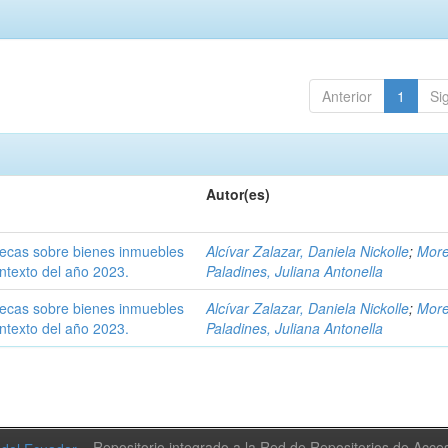
Anterior
1
Si
Autor(es)
otecas sobre bienes inmuebles
Alcívar Zalazar, Daniela Nickolle
;
Mor
ntexto del año 2023.
Paladines, Juliana Antonella
otecas sobre bienes inmuebles
Alcívar Zalazar, Daniela Nickolle
;
Mor
ntexto del año 2023.
Paladines, Juliana Antonella
Repositorio integrado a la Red de Repositorios de Acc