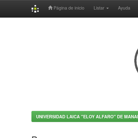
Página de inicio
Listar
Ayuda
Skip
navigation
UNIVERSIDAD LAICA "ELOY ALFARO" DE MANA