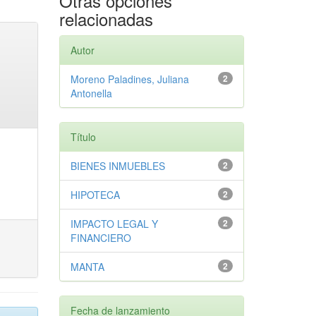
Otras opciones
relacionadas
Autor
Moreno Paladines, Juliana
2
Antonella
Título
BIENES INMUEBLES
2
HIPOTECA
2
IMPACTO LEGAL Y
2
FINANCIERO
MANTA
2
Fecha de lanzamiento