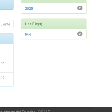
2025
2
Has File(s)
guiente
true
2
eno
eno
eso Abierto del Ecuador - RRAAE