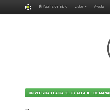
Página de inicio
Listar
Ayuda
Skip
navigation
UNIVERSIDAD LAICA "ELOY ALFARO" DE MANA