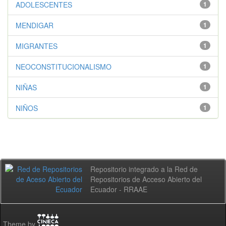
ADOLESCENTES
1
MENDIGAR
1
MIGRANTES
1
NEOCONSTITUCIONALISMO
1
NIÑAS
1
NIÑOS
1
Repositorio integrado a la Red de
Repositorios de Acceso Abierto del
Ecuador - RRAAE
Theme by