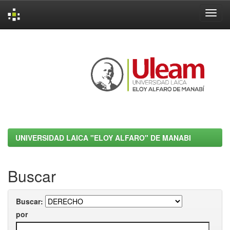
Skip
navigation
UNIVERSIDAD LAICA "ELOY ALFARO" DE MANABI
Buscar
Buscar:
por