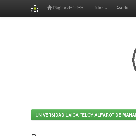
Página de inicio
Listar
Ayuda
Skip
navigation
UNIVERSIDAD LAICA "ELOY ALFARO" DE MANA