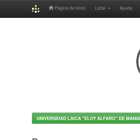
Página de inicio
Listar
Ayuda
Skip
navigation
UNIVERSIDAD LAICA "ELOY ALFARO" DE MANA