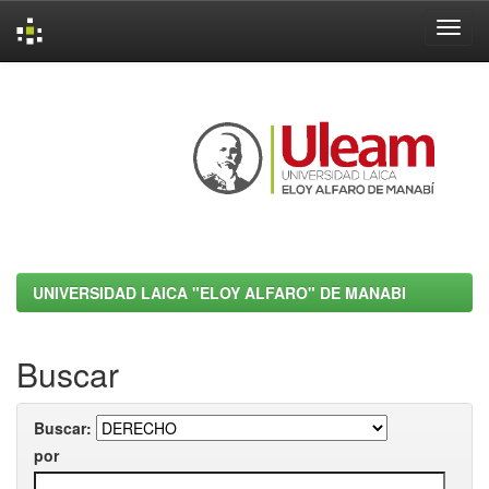
Skip
navigation
UNIVERSIDAD LAICA "ELOY ALFARO" DE MANABI
Buscar
Buscar:
por