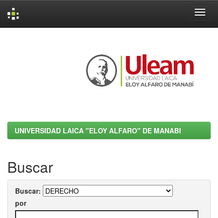
Skip
navigation
UNIVERSIDAD LAICA "ELOY ALFARO" DE MANABI
Buscar
Buscar:
por