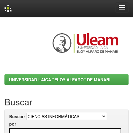
Skip
navigation
UNIVERSIDAD LAICA "ELOY ALFARO" DE MANABI
Buscar
Buscar:
por