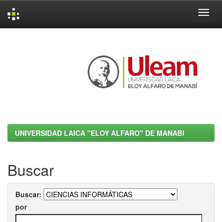
Skip
navigation
UNIVERSIDAD LAICA "ELOY ALFARO" DE MANABI
Buscar
Buscar:
por