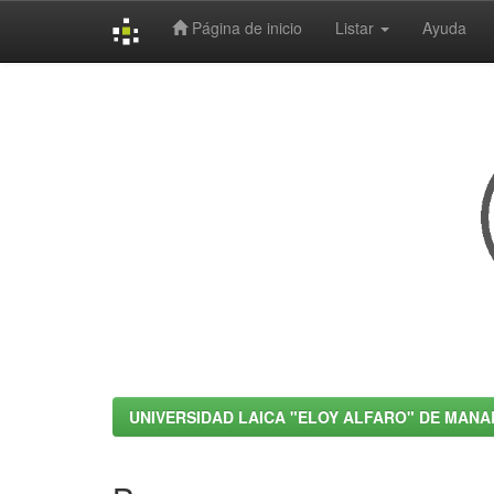
Página de inicio
Listar
Ayuda
Skip
navigation
UNIVERSIDAD LAICA "ELOY ALFARO" DE MANA