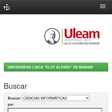
Skip
navigation
UNIVERSIDAD LAICA "ELOY ALFARO" DE MANABI
Buscar
Buscar:
por