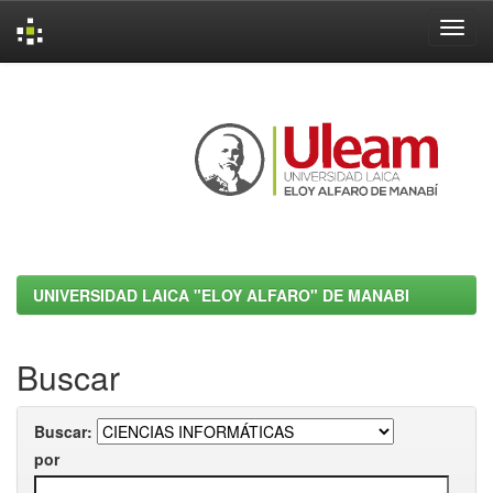
Skip
navigation
UNIVERSIDAD LAICA "ELOY ALFARO" DE MANABI
Buscar
Buscar:
por