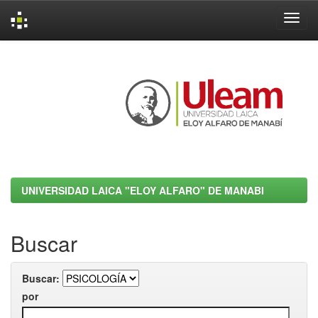
Skip
navigation
UNIVERSIDAD LAICA "ELOY ALFARO" DE MANABI
Buscar
Buscar:
por