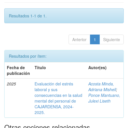
Resultados 1-1 de 1.
Anterior
1
Siguiente
Resultados por ítem:
Fecha de
Título
Autor(es)
publicación
2025
Evaluación del estrés
Acosta Minda,
laboral y sus
Adriana Mishell
;
consecuencias en la salud
Ponce Mantuano,
mental del personal de
Julexi Liseth
CAJARDENSA, 2024-
2025.
Otras opciones relacionadas