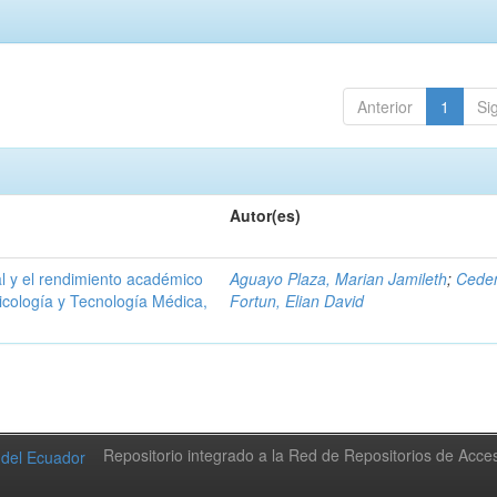
Anterior
1
Si
Autor(es)
ral y el rendimiento académico
Aguayo Plaza, Marian Jamileth
;
Cede
icología y Tecnología Médica,
Fortun, Elian David
Repositorio integrado a la Red de Repositorios de Acc