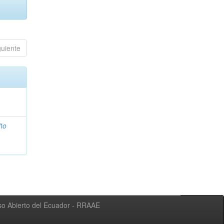
guiente
ño
eso Abierto del Ecuador - RRAAE