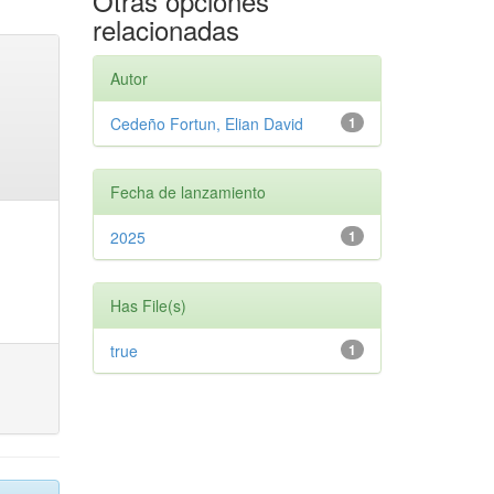
Otras opciones
relacionadas
Autor
Cedeño Fortun, Elian David
1
Fecha de lanzamiento
2025
1
Has File(s)
true
1