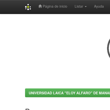
Página de inicio
Listar
Ayuda
Skip
navigation
UNIVERSIDAD LAICA "ELOY ALFARO" DE MANA