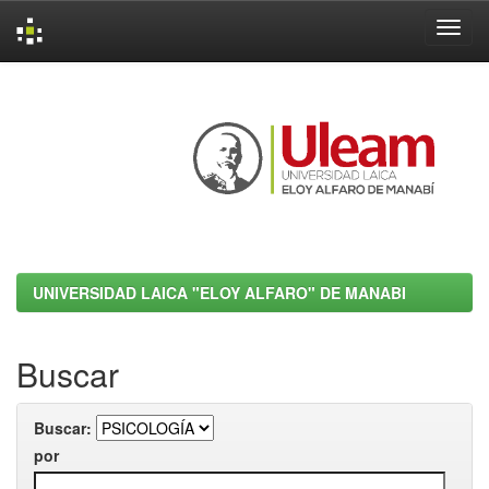
Skip
navigation
UNIVERSIDAD LAICA "ELOY ALFARO" DE MANABI
Buscar
Buscar:
por