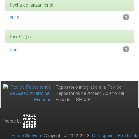
Fecha de lanzamiento
2013
1
Has File(s)
true
1
Repositorio integrado a la Red de
Repositorios de Acceso Abierto del
Ecuador - RRAAE
Theme by
DSpace Software
Copyright © 2002-2013
Duraspace
-
Feedback