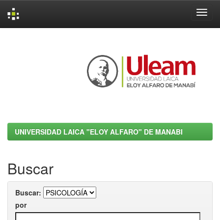
Skip
navigation
UNIVERSIDAD LAICA "ELOY ALFARO" DE MANABI
Buscar
Buscar:
por