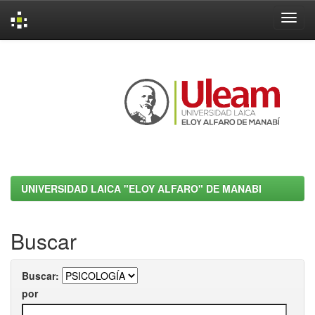
Skip
navigation
UNIVERSIDAD LAICA "ELOY ALFARO" DE MANABI
Buscar
Buscar:
por