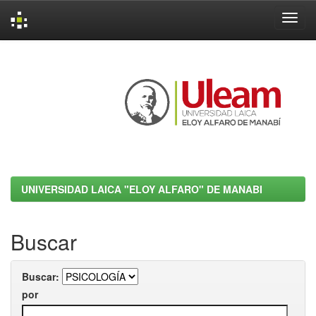
Skip
navigation
UNIVERSIDAD LAICA "ELOY ALFARO" DE MANABI
Buscar
Buscar:
por