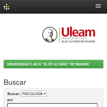
Skip
navigation
UNIVERSIDAD LAICA "ELOY ALFARO" DE MANABI
Buscar
Buscar:
por