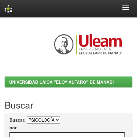
Skip
navigation
UNIVERSIDAD LAICA "ELOY ALFARO" DE MANABI
Buscar
Buscar:
por