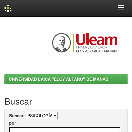
Skip
navigation
UNIVERSIDAD LAICA "ELOY ALFARO" DE MANABI
Buscar
Buscar:
por