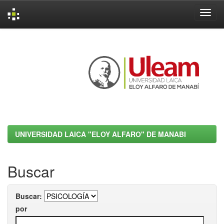
Skip
navigation
UNIVERSIDAD LAICA "ELOY ALFARO" DE MANABI
Buscar
Buscar:
por