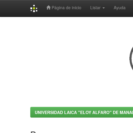
Página de inicio
Listar
Ayuda
Skip
navigation
UNIVERSIDAD LAICA "ELOY ALFARO" DE MANA