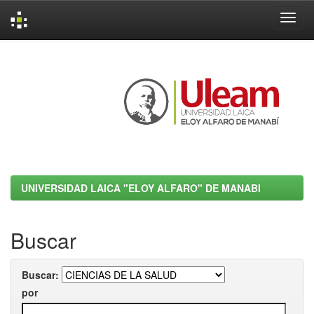
Skip
navigation
UNIVERSIDAD LAICA "ELOY ALFARO" DE MANABI
Buscar
Buscar:
por