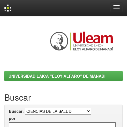
Skip
navigation
UNIVERSIDAD LAICA "ELOY ALFARO" DE MANABI
Buscar
Buscar:
por