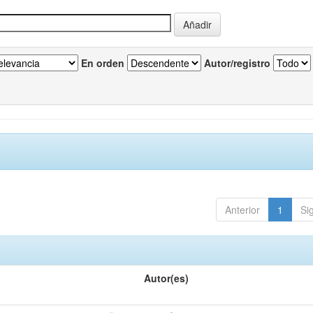
En orden
Autor/registro
Anterior
1
Si
Autor(es)