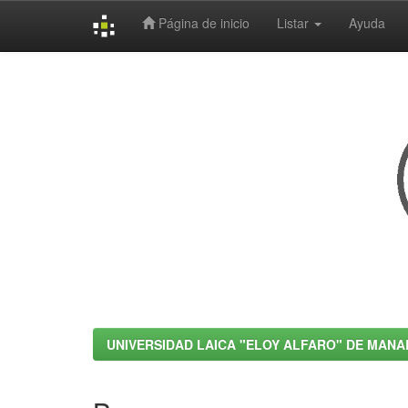
Página de inicio
Listar
Ayuda
Skip
navigation
UNIVERSIDAD LAICA "ELOY ALFARO" DE MANA