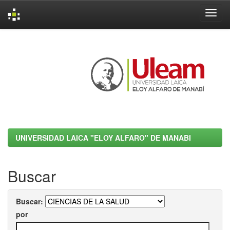
Skip
navigation
UNIVERSIDAD LAICA "ELOY ALFARO" DE MANABI
Buscar
Buscar:
por