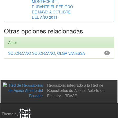
MONTECRISTI,
DURANTE EL PERIODO
DE MAYO A OCTUBRE
DEL AÑO 2011.
Otras opciones relacionadas
Autor
SOLÓRZANO SOLÓRZANO, OLGA VANESSA
1
Repositorio integrado a la Red de
Repositorios de Acceso Abierto del
Ecuador - RRAAE
Theme by