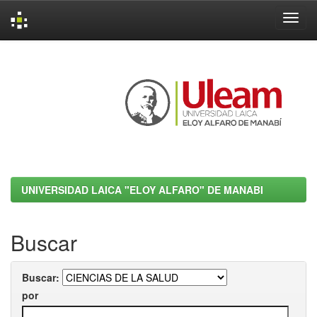
Skip
navigation
UNIVERSIDAD LAICA "ELOY ALFARO" DE MANABI
Buscar
Buscar:
por