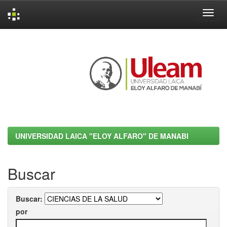
Skip
navigation
UNIVERSIDAD LAICA "ELOY ALFARO" DE MANABI
Buscar
Buscar:
por