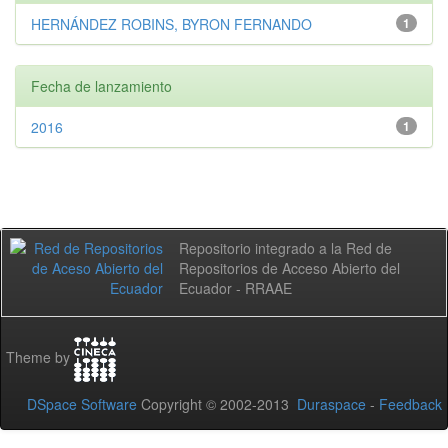
HERNÁNDEZ ROBINS, BYRON FERNANDO
1
Fecha de lanzamiento
2016
1
Repositorio integrado a la Red de
Repositorios de Acceso Abierto del
Ecuador - RRAAE
Theme by
DSpace Software
Copyright © 2002-2013
Duraspace
-
Feedback