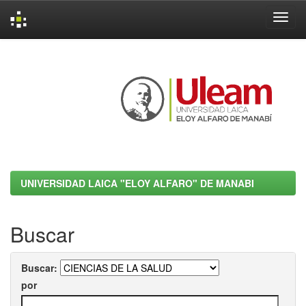
Skip
navigation
UNIVERSIDAD LAICA "ELOY ALFARO" DE MANABI
Buscar
Buscar:
por