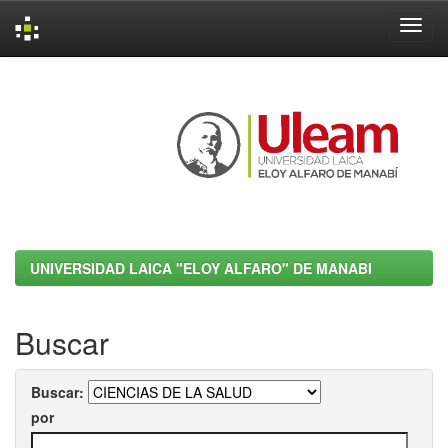
Skip
navigation
UNIVERSIDAD LAICA "ELOY ALFARO" DE MANABI
Buscar
Buscar:
por