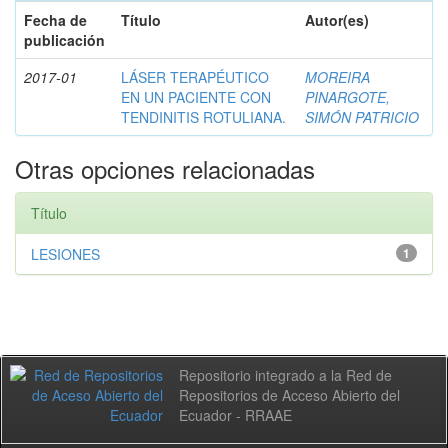
Fecha de
Título
Autor(es)
publicación
2017-01
LÁSER TERAPÉUTICO
MOREIRA
EN UN PACIENTE CON
PINARGOTE,
TENDINITIS ROTULIANA.
SIMÓN PATRICIO
Otras opciones relacionadas
Título
LESIONES
1
Repositorio integrado a la Red de
Repositorios de Acceso Abierto del
Ecuador - RRAAE